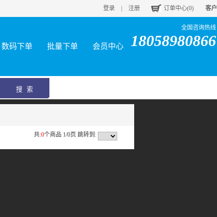
登录
|
注册
订单中心(
0
)
客户
全国咨询热线
18058980866
数码下单
批量下单
会员中心
共:
0
个商品 1/0页
跳转到: