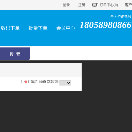
登录
|
注册
订单中心(
0
)
客户
全国咨询热线
18058980866
数码下单
批量下单
会员中心
共:
0
个商品 1/0页
跳转到: