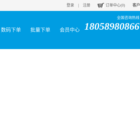
登录
|
注册
订单中心(
0
)
客户
全国咨询热线
18058980866
数码下单
批量下单
会员中心